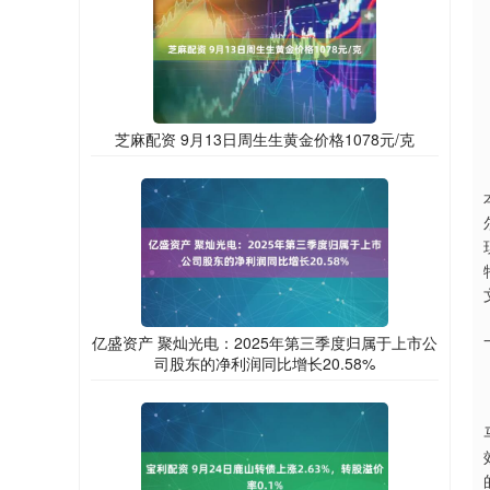
芝麻配资 9月13日周生生黄金价格1078元/克
亿盛资产 聚灿光电：2025年第三季度归属于上市公
司股东的净利润同比增长20.58%