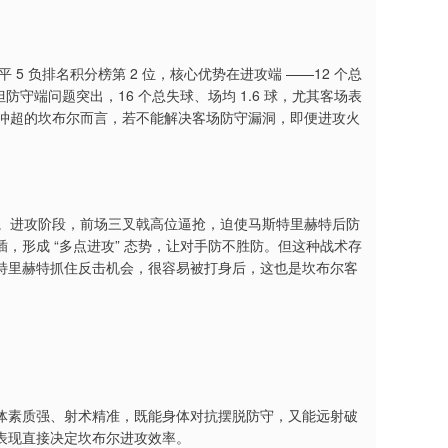
 5 负排名积分榜第 2 位，核心优势在进攻端 ——12 个总
防守端问题突出，16 个总失球、场均 1.6 球，尤其客场表
志在冲超的坎布尔而言，若不能解决客场防守漏洞，即便进攻火
路突破”。进攻阶段，前场三叉戟高位逼抢，迫使马斯特里赫特后防
，形成 “多点进攻” 态势，让对手防不胜防。但这种战术存
特里赫特抓住反击机会，很容易被打身后，这也是坎布尔客
个进球，身体素质强、射术精准，既能身体对抗摆脱防守，又能远射破
表现直接决定坎布尔进攻效率。