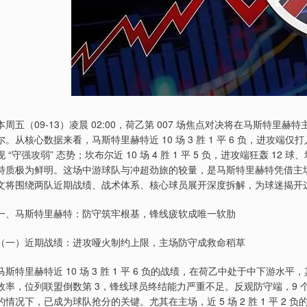
本周五（09-13）凌晨 02:00，荷乙第 007 场焦点对决将在马斯特里赫
尔。从核心数据来看，马斯特里赫特近 10 场 3 胜 1 平 6 负，进攻端仅打入 
现 “守强攻弱” 态势；坎布尔近 10 场 4 胜 1 平 5 负，进攻端狂轰 12 球、
特质极为鲜明。这场中游球队与冲超劲旅的较量，是马斯特里赫特凭借主
文将围绕两队近期战绩、战术体系、核心球员展开深度拆解，为球迷揭开
一、马斯特里赫特：防守筑牢根基，锋线疲软成唯一软肋
（一）近期战绩：进攻哑火制约上限，主场防守成救命稻草
马斯特里赫特近 10 场 3 胜 1 平 6 负的战绩，在荷乙中处于中下游水平
效率，位列联盟倒数第 3，锋线球员终结能力严重不足。反观防守端，9 个
的情况下，已成为球队抢分的关键。尤其在主场，近 5 场 2 胜 1 平 2 负的