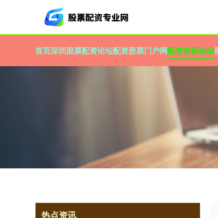
首页
深圳股票配资论坛
配资股票门户网
配资炒股论坛
热点资讯