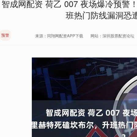
智成网配资 荷乙 007 夜场爆冷预
班热门防线漏洞恐
预警
来源：同翔网配资APP下载
网站：深圳股票配资论坛