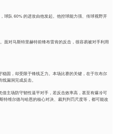
键传球，球队 60% 的进攻由他发起。他控球能力强、传球视野开
致命短板。面对马斯特里赫特前锋布雷肯的反击，很容易被对手利用
守稳固，却受限于锋线乏力。本场比赛的关键，在于坎布尔
防线漏洞完成反击。
凭借主场防守韧性逼平对手，若反击效率高，甚至有爆冷可
，韦斯特维尔德与哈恩的核心对决、裁判判罚尺度等，都可能改