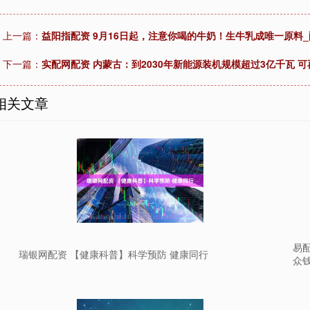
上一篇：
益阳指配资 9月16日起，注意你喝的牛奶！生牛乳成唯一原料_
下一篇：
实配网配资 内蒙古：到2030年新能源装机规模超过3亿千瓦 
相关文章
易
瑞银网配资 【健康科普】科学预防 健康同行
众