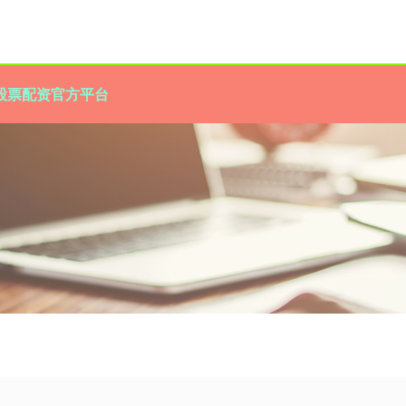
股票配资官方平台