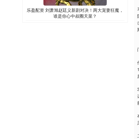
乐盈配资 刘萧旭赵廷义新剧对决！两大宠妻狂魔，
谁是你心中叔圈天菜？