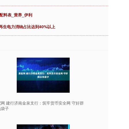
配料表_营养_伊利
可再生电力消纳占比达到40%以上
配网 建行济南金泉支行：筑牢货币安全网 守好群
钱袋子