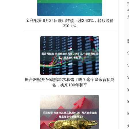
宝利配资 9月24日鹿山转债上涨2.63%，转股溢价
率0.1%
撮合网配资 宋朝赔款求和错了吗？这个皇帝背负骂
名，换来100年和平