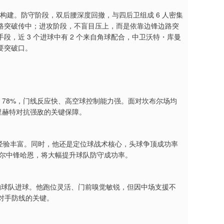
击” 构建。防守阶段，双后腰深度回撤，与四后卫组成 6 人密集
路突破传中；进攻阶段，不盲目压上，而是依靠边锋边路突
，近 3 个进球中有 2 个来自角球配合，中卫沃特・库曼
要突破口。
功率 78%，门线反应快、高空球控制能力强。面对坎布尔场均
里赫特对抗强敌的关键保障。
断，防守经验丰富。同时，他还是定位球战术核心，头球争顶成功率
布尔中锋哈恩，将大幅提升球队防守成功率。
0% 的球队进球。他跑位灵活、门前嗅觉敏锐，但因中场支援不
击对手防线的关键。