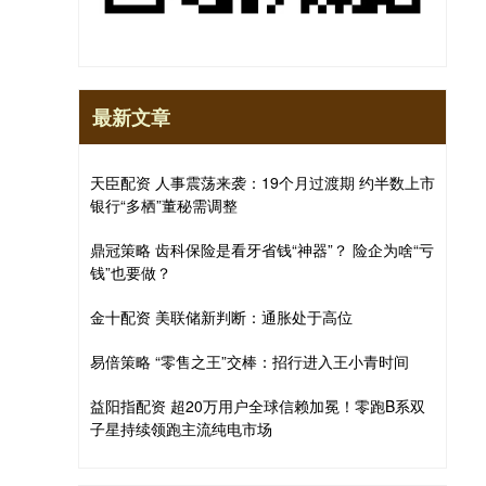
最新文章
天臣配资 人事震荡来袭：19个月过渡期 约半数上市
银行“多栖”董秘需调整
鼎冠策略 齿科保险是看牙省钱“神器”？ 险企为啥“亏
钱”也要做？
金十配资 美联储新判断：通胀处于高位
易倍策略 “零售之王”交棒：招行进入王小青时间
益阳指配资 超20万用户全球信赖加冕！零跑B系双
子星持续领跑主流纯电市场