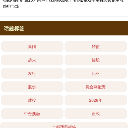
益阳指配资 超20万用户全球信赖加冕！零跑B系双子星持续领跑主流
纯电市场
话题标签
集团
转债
起火
控股
发行
比亚
股份
撮合网配资
建投
2026年
中金澳融
正式
全部话题标签