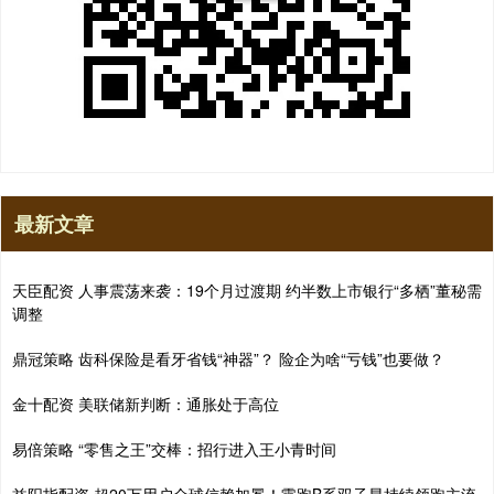
最新文章
天臣配资 人事震荡来袭：19个月过渡期 约半数上市银行“多栖”董秘需
调整
鼎冠策略 齿科保险是看牙省钱“神器”？ 险企为啥“亏钱”也要做？
金十配资 美联储新判断：通胀处于高位
易倍策略 “零售之王”交棒：招行进入王小青时间