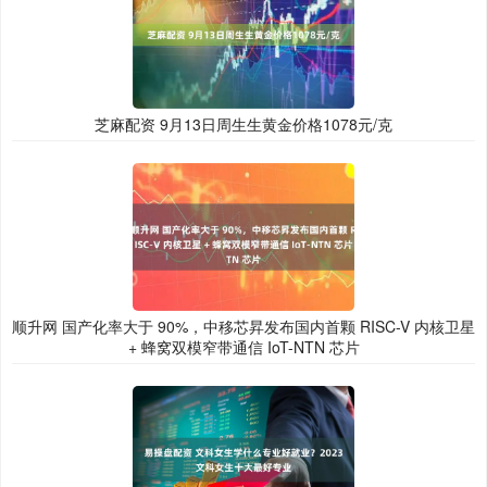
芝麻配资 9月13日周生生黄金价格1078元/克
顺升网 国产化率大于 90%，中移芯昇发布国内首颗 RISC-V 内核卫星
+ 蜂窝双模窄带通信 IoT-NTN 芯片