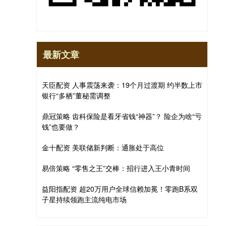
最新文章
天臣配资 人事震荡来袭：19个月过渡期 约半数上市
银行“多栖”董秘需调整
鼎冠策略 齿科保险是看牙省钱“神器”？ 险企为啥“亏
钱”也要做？
金十配资 美联储新判断：通胀处于高位
易倍策略 “零售之王”交棒：招行进入王小青时间
益阳指配资 超20万用户全球信赖加冕！零跑B系双
子星持续领跑主流纯电市场