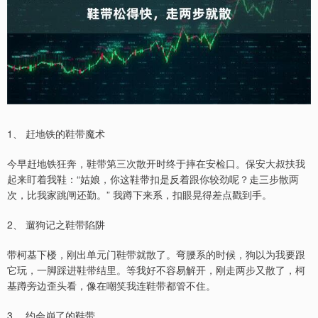
1、 赶地铁的鞋带魔术
今早赶地铁狂奔，鞋带第三次散开时终于摔在安检口。保安大叔扶我
起来盯着我鞋：“姑娘，你这鞋带扣是反着跟你较劲呢？走三步散两
次，比我家跳闸还勤。” 我蹲下来系，扣眼晃得差点戳到手。
2、 遛狗记之鞋带陷阱
带柯基下楼，刚出单元门鞋带就散了。弯腰系的时候，狗以为我要跟
它玩，一脚踩进鞋带结里。等我好不容易解开，刚走两步又散了，柯
基蹲旁边歪头看，像在嘲笑我连鞋带都管不住。
3、 约会崩了的鞋带