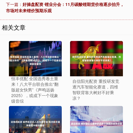
下一篇：
好操盘配资 锂业分会：11月碳酸锂期货价格逐步抬升，
市场对未来锂价预期乐观
相关文章
恒丰优配 全国选秀卷土重
自信阳光配资 重投研发竞
来！八大平台联合推出“翻
逐汽车智能化赛道，四维
版超女快男”《声鸣远扬
智联背靠大树好不好乘
2025》，或成下一个现象
凉？
级音综