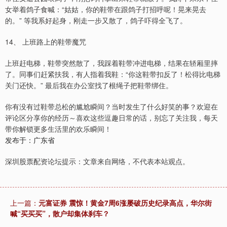
女举着鸽子食喊：“姑姑，你的鞋带在跟鸽子打招呼呢！晃来晃去
的。” 等我系好起身，刚走一步又散了，鸽子吓得全飞了。
14、 上班路上的鞋带魔咒
上班赶电梯，鞋带突然散了，我踩着鞋带冲进电梯，结果在轿厢里摔
了。同事们赶紧扶我，有人指着我鞋：“你这鞋带扣反了！松得比电梯
关门还快。” 最后我在办公室找了根绳子把鞋带绑住。
你有没有过鞋带总松的尴尬瞬间？当时发生了什么好笑的事？欢迎在
评论区分享你的经历～喜欢这些逗趣日常的话，别忘了关注我，每天
带你解锁更多生活里的欢乐瞬间！
发布于：广东省
深圳股票配资论坛提示：文章来自网络，不代表本站观点。
上一篇：
元富证券 震惊！黄金7周6涨屡破历史纪录高点，华尔街
喊“买买买”，散户却集体刹车？