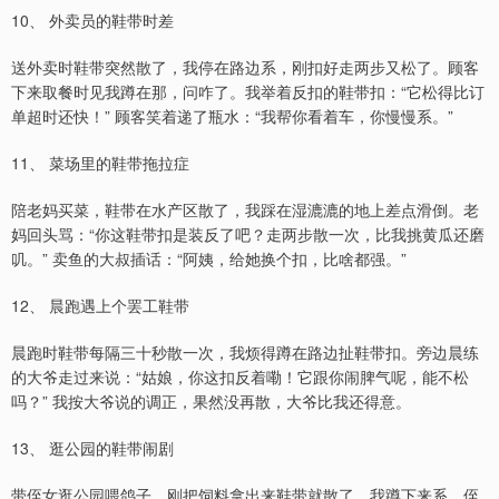
10、 外卖员的鞋带时差
送外卖时鞋带突然散了，我停在路边系，刚扣好走两步又松了。顾客
下来取餐时见我蹲在那，问咋了。我举着反扣的鞋带扣：“它松得比订
单超时还快！” 顾客笑着递了瓶水：“我帮你看着车，你慢慢系。”
11、 菜场里的鞋带拖拉症
陪老妈买菜，鞋带在水产区散了，我踩在湿漉漉的地上差点滑倒。老
妈回头骂：“你这鞋带扣是装反了吧？走两步散一次，比我挑黄瓜还磨
叽。” 卖鱼的大叔插话：“阿姨，给她换个扣，比啥都强。”
12、 晨跑遇上个罢工鞋带
晨跑时鞋带每隔三十秒散一次，我烦得蹲在路边扯鞋带扣。旁边晨练
的大爷走过来说：“姑娘，你这扣反着嘞！它跟你闹脾气呢，能不松
吗？” 我按大爷说的调正，果然没再散，大爷比我还得意。
13、 逛公园的鞋带闹剧
带侄女逛公园喂鸽子，刚把饲料拿出来鞋带就散了。我蹲下来系，侄