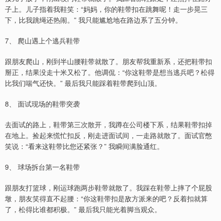
子上。儿子指着我鞋笑：“妈妈，你的鞋带扣在跳舞呢！走一步晃三
下，比我跳绳还热闹。” 我只能尴尬地在路边系了五分钟。
7、 爬山遇上个逃兵鞋带
跟朋友爬山，刚到半山腰鞋带就散了。朋友帮我重新系，还把鞋带扣
掰正，结果没走十米又松了。他调侃：“你这鞋带是想当逃兵吧？松得
比我们喘气还快。” 最后我只能踩着鞋带爬到山顶。
8、 面试现场的鞋带突袭
去面试的路上，鞋带第三次散开，我蹲在公司楼下系，结果鞋带扣掉
在地上。捡起来慌忙扣反，刚走进面试间，一走路就散了。面试官憋
笑说：“看来这鞋带比您还紧张？” 我瞬间满脸通红。
9、 球场拆台第一名鞋带
跟朋友打篮球，刚运球跑两步鞋带就散了。我踩在鞋带上摔了个屁股
墩，朋友笑得直不起腰：“你这鞋带扣是敌方派来的吧？反着扣就算
了，松得比谁都积极。” 最后我只能光着脚当观众。