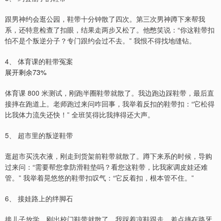
跟男神约会逛公园，鞋带十分钟散了四次。第三次男神蹲下来帮我
系，还特意检查了扣眼，结果走两步又松了。他憋笑说：“你这鞋带扣
怕不是个叛逆分子？专门跟约会过不去。” 我恨不得找地缝钻。
4、 体育课的鞋带冤案
展开剩余73%
体育课 800 米测试，刚跑半圈鞋带就散了。我边跑边踩鞋带，最后直
接摔在跑道上。老师跑过来问咋回事，我举着反扣的鞋带扣：“它松得
比我体力流失还快！” 全班笑得比我摔得还大声。
5、 超市里的叛逆鞋带
逛超市买洗衣液，刚走到货架前鞋带就散了。蹲下来系的时候，导购
过来问：“需要帮您拿防滑鞋垫吗？看您这鞋带，比我家调皮娃还难
管。” 我举着晃悠悠的鞋带扣叹气：“它反着扣，根本管不住。”
6、 接娃路上的绊脚石
接儿子放学，刚出校门鞋带就散了。我踩着凉鞋跟走，差点摔在路牙